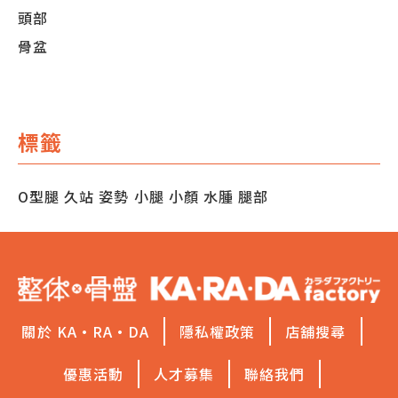
頭部
骨盆
標籤
O型腿
久站
姿勢
小腿
小顏
水腫
腿部
關於 KA·RA·DA
隱私權政策
店舖搜尋
優惠活動
人才募集
聯絡我們