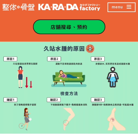
跳
menu
至
主
店舖搜尋、預約
內
容
區