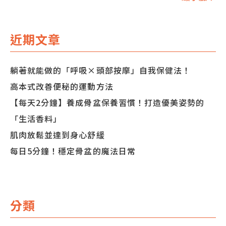
導
覽
近期文章
躺著就能做的「呼吸×頭部按摩」自我保健法！
高本式改善便秘的運動方法
【每天2分鐘】養成骨盆保養習慣！打造優美姿勢的
「生活香料」
肌肉放鬆並達到身心舒緩
每日5分鐘！穩定骨盆的魔法日常
分類