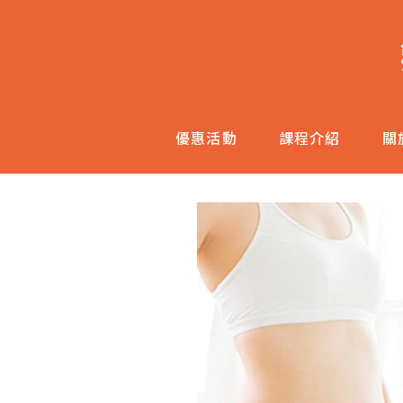
跳
至
主
內
容
優惠活動
課程介紹
關
區