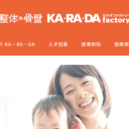
於 KA·RA·DA
人才招募
健康新知
按摩