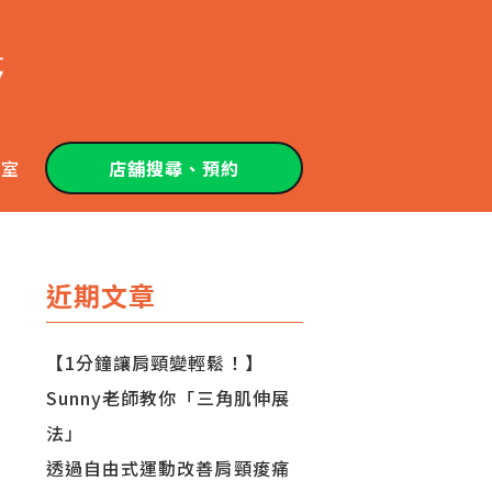
教室
店舖搜尋、預約
近期文章
【1分鐘讓肩頸變輕鬆！】
Sunny老師教你「三角肌伸展
法」
透過自由式運動改善肩頸痠痛