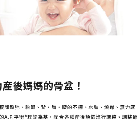
助産後媽媽的骨盆！
腹部鬆弛、駝背、背・肩・腰的不適、水腫、煩躁、無力感
A.P.平衡®理論為基，配合各種産後煩惱進行調整。調整骨