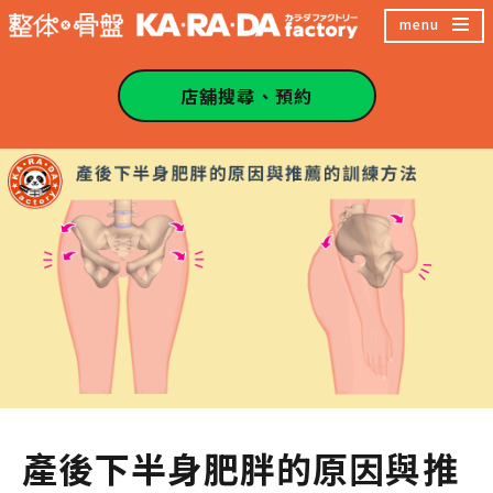
跳
menu
至
主
店舖搜尋、預約
內
容
區
產後下半身肥胖的原因與推