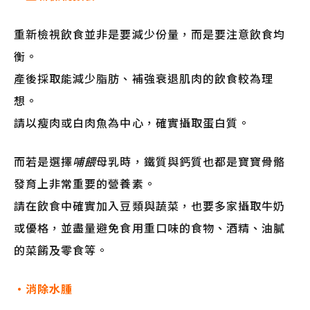
重新檢視飲食並非是要減少份量，而是要注意飲食均
衡。
產後採取能減少脂肪、補強衰退肌肉的飲食較為理
想。
請以瘦肉或白肉魚為中心，確實攝取蛋白質。
而若是選擇
哺餵
母乳時，鐵質與鈣質也都是寶寶骨骼
發育上非常重要的營養素。
請在飲食中確實加入豆類與蔬菜，也要多家攝取牛奶
或優格，並盡量避免食用重口味的食物、酒精、油膩
的菜餚及零食等。
・消除水腫