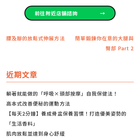
前往附近店舖諮詢
→
文
腰及腳的放鬆式伸展方法
簡單鍛鍊你在意的大腿與
臀部 Part 2
章
導
近期文章
覽
躺著就能做的「呼吸×頭部按摩」自我保健法！
高本式改善便秘的運動方法
【每天2分鐘】養成骨盆保養習慣！打造優美姿勢的
「生活香料」
肌肉放鬆並達到身心舒緩