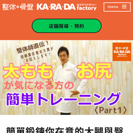
跳
menu
至
主
店舖搜尋、預約
內
容
區
簡單鍛鍊你在意的大腿與臀