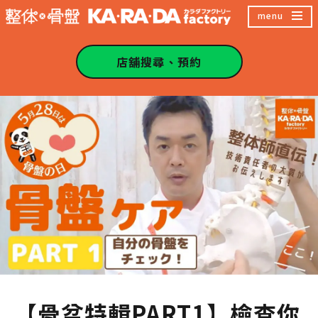
跳
menu
至
主
店舖搜尋、預約
內
容
區
【骨盆特輯PART1】檢查你