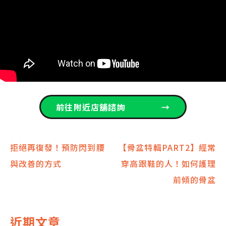
前往附近店舖諮詢
→
文
拒絕再復發！預防閃到腰
【骨盆特輯PART2】經常
與改善的方式
穿高跟鞋的人！如何護理
章
前傾的骨盆
導
覽
近期文章