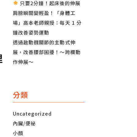
只要2分鐘！起床後的伸展
肩膀瞬間變輕盈！「身體工
場」高本老師親授：每天 1 分
鐘改善姿勢運動
透過啟動髖關節的主動式伸
展，改善腰部困擾！～跨欄動
理
作伸展～
分類
Uncategorized
內臟/便祕
小顏