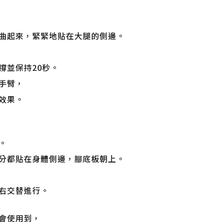
曲起來，緊緊地貼在大腿的側邊。
撐並保持20秒。
手臂，
效果。
。
分都貼在身體側邊，腳底板朝上。
右交替進行。
會使用到，