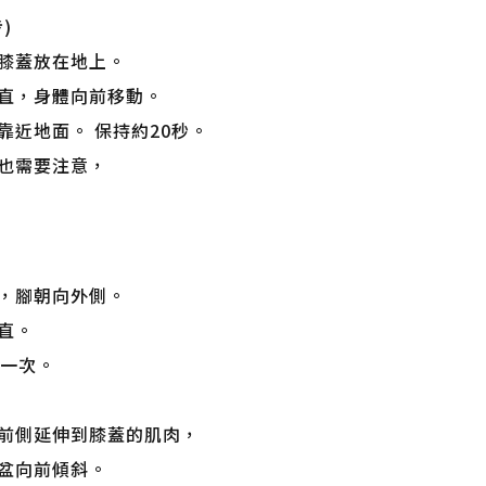
)
膝蓋放在地上。
直，身體向前移動。
近地面。 保持約20秒。
也需要注意，
，腳朝向外側。
直。
行一次。
前側延伸到膝蓋的肌肉，
盆向前傾斜。