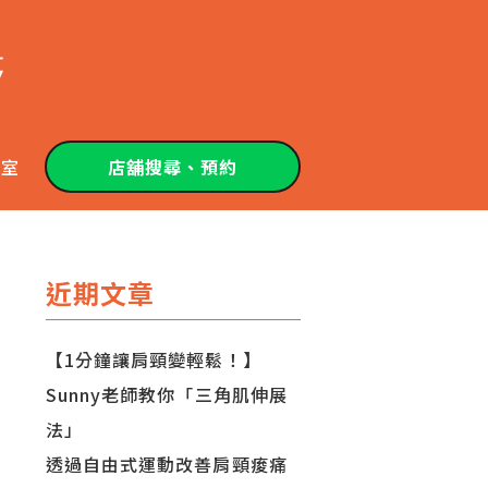
教室
店舖搜尋、預約
近期文章
【1分鐘讓肩頸變輕鬆！】
Sunny老師教你「三角肌伸展
法」
透過自由式運動改善肩頸痠痛