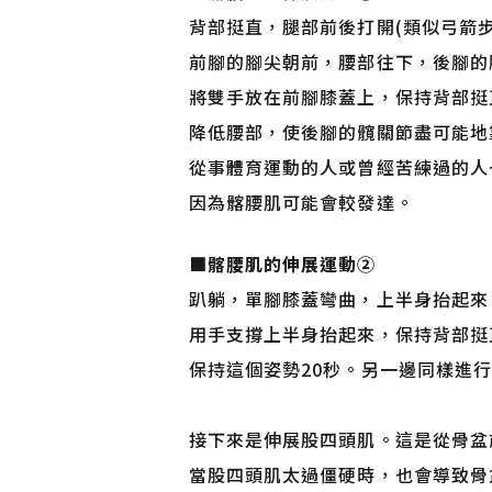
背部挺直，腿部前後打開(類似弓箭步
前腳的腳尖朝前，腰部往下，後腳的
將雙手放在前腳膝蓋上，保持背部挺
降低腰部，使後腳的髖關節盡可能地靠
從事體育運動的人或曾經苦練過的人
因為髂腰肌可能會較發達。
■
髂腰肌的伸展運動②
趴躺，單腳膝蓋彎曲，上半身抬起來
用手支撐上半身抬起來，保持背部挺
保持這個姿勢20秒。另一邊同樣進
接下來是伸展股四頭肌。這是從骨盆
當股四頭肌太過僵硬時，也會導致骨