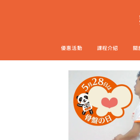
跳
至
主
內
容
優惠活動
課程介紹
關
區