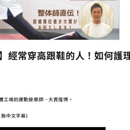
2】經常穿高跟鞋的人！如何護
ry 身體工場的運動按摩師—大貫隆博。
無中文字幕)