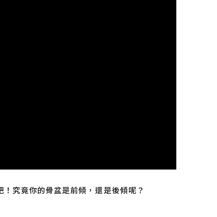
況吧！究竟你的骨盆是前傾，還是後傾呢？