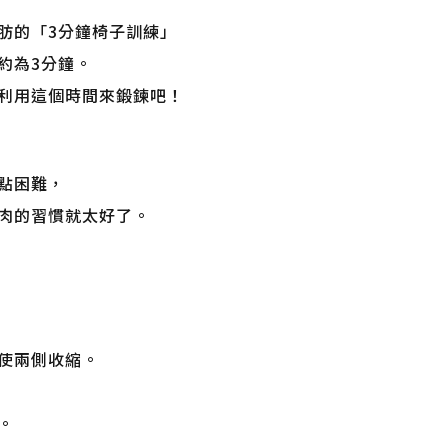
肪的「3分鐘椅子訓練」
約為3分鐘。
利用這個時間來鍛鍊吧！
點困難，
肉的習慣就太好了。
使兩側收縮。
。