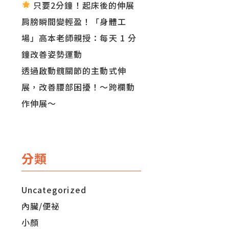
只要2分鐘！起床後的伸展
肩膀瞬間變輕盈！「身體工
場」高本老師親授：每天 1 分
鐘改善姿勢運動
透過啟動髖關節的主動式伸
展，改善腰部困擾！～跨欄動
作伸展～
分類
Uncategorized
內臟/便祕
小顏