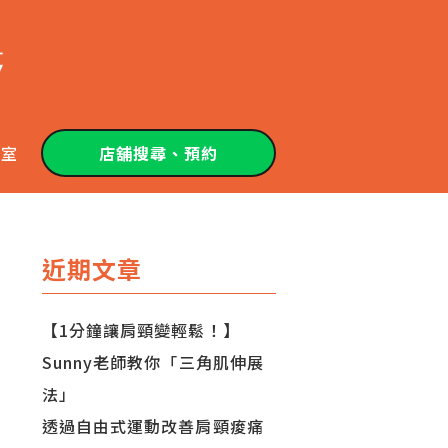
教室
店舖搜尋、預約
近期文章
【1分鐘讓肩頸變輕鬆！】
Sunny老師教你「三角肌伸展
法」
透過自由式運動改善肩頸痠痛