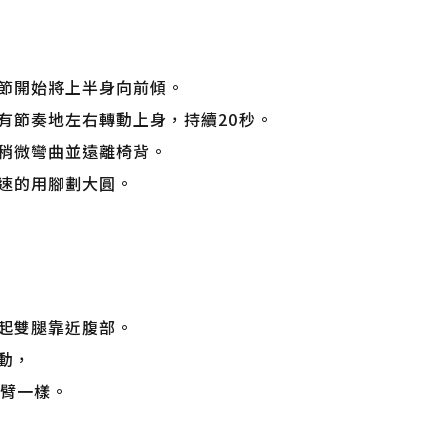
節開始將上半身向前傾。
有節奏地左右轉動上身，持續20秒。
稍微彎曲並遠離椅背。
速的用腳劃大圓。
起雙腿靠近腹部。
動，
擺臂一樣。