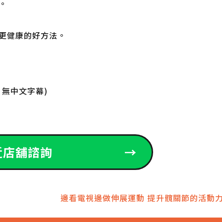
。
更健康的好方法。
無中文字幕)
近店舖諮詢
→
邊看電視邊做伸展運動 提升髖關節的活動力