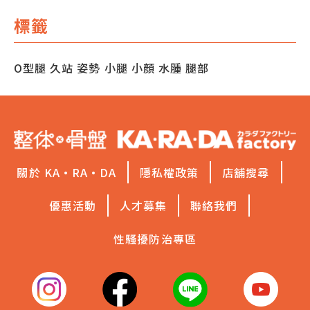
標籤
O型腿
久站
姿勢
小腿
小顏
水腫
腿部
關於 KA·RA·DA
隱私權政策
店舖搜尋
優惠活動
人才募集
聯絡我們
性騷擾防治專區