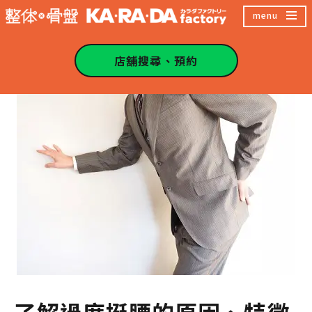
跳
menu
至
主
店舖搜尋、預約
內
容
區