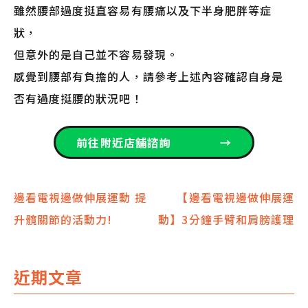
雖然腰部過度挺直容易有腰痛以及下半身肥胖等症
狀，
但意外的是自己並不容易發現。
感覺到腰部有負擔的人，請參考上述內容確認自身是
否有過度挺腰的狀況吧！
前往附近店舖諮詢
→
文
邊看電視邊做伸展運動 提
【邊看電視邊做伸展運
升髖關節的活動力!
動】3分鐘手臂和肩膀護理
章
導
近期文章
覽