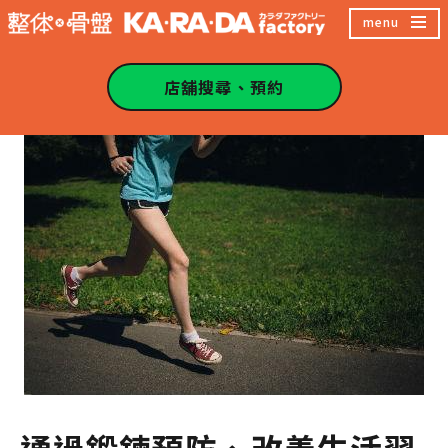
跳
menu
至
主
店舖搜尋、預約
內
容
區