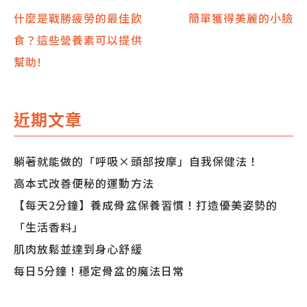
文
什麼是戰勝疲勞的最佳飲
簡單獲得美麗的小臉
食？這些營養素可以提供
章
幫助!
導
覽
近期文章
躺著就能做的「呼吸×頭部按摩」自我保健法！
高本式改善便秘的運動方法
【每天2分鐘】養成骨盆保養習慣！打造優美姿勢的
「生活香料」
肌肉放鬆並達到身心舒緩
每日5分鐘！穩定骨盆的魔法日常