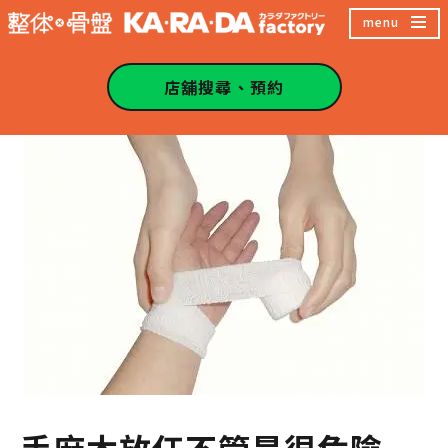
跳
menu
至
主
店舖搜尋、預約
內
容
區