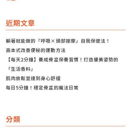
章
導
近期文章
覽
躺著就能做的「呼吸×頭部按摩」自我保健法！
高本式改善便秘的運動方法
【每天2分鐘】養成骨盆保養習慣！打造優美姿勢的
「生活香料」
肌肉放鬆並達到身心舒緩
每日5分鐘！穩定骨盆的魔法日常
分類