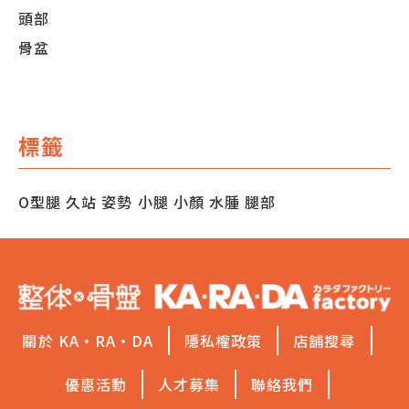
頭部
骨盆
標籤
O型腿
久站
姿勢
小腿
小顏
水腫
腿部
關於 KA·RA·DA
隱私權政策
店舖搜尋
優惠活動
人才募集
聯絡我們