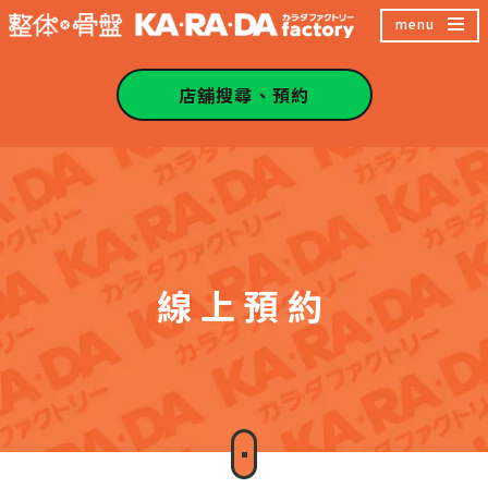
跳
menu
至
主
店舖搜尋、預約
內
容
區
線上預約