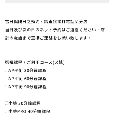
DD
當日與隔日之預約，請直接撥打電話至分店
当日及び次の日のネット予約はご遠慮ください。店
舗の電話まで直接ご連絡をお願い致します。
選擇課程 / ご利用コース
(必填)
AP平衡 30分鐘課程
AP平衡 60分鐘課程
AP平衡 90分鐘課程
小臉 30分鐘課程
小臉PRO 40分鐘課程