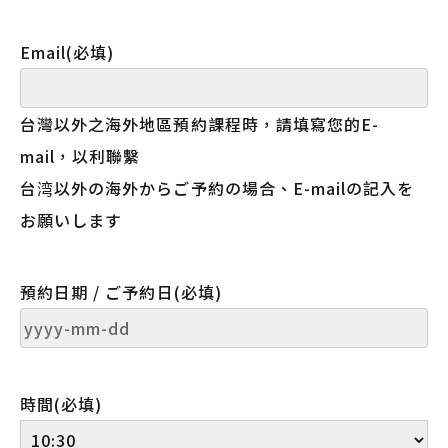
Email
(必填)
台灣以外之海外地區預約課程時，請填寫您的E-
mail，以利聯繫
台湾以外の海外からご予約の場合、E-mailの記入を
お願いします
預約日期 / ご予約日
(必填)
YYYY
dash
時間
(必填)
MM
dash