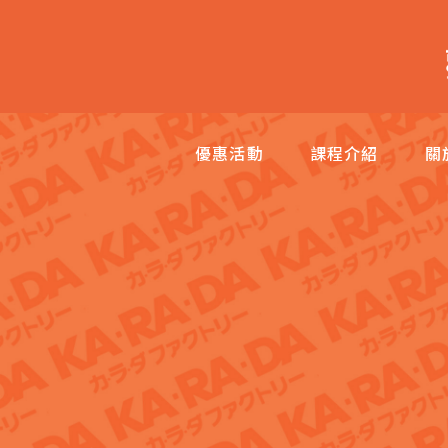
跳
至
主
內
容
優惠活動
課程介紹
關
區