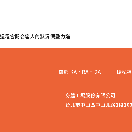
會痛嗎
過程會配合客人的狀況調整力道
關於 KA·RA·DA
隱私權
身體工場股份有限公司
台北市中山區中山北路1段10