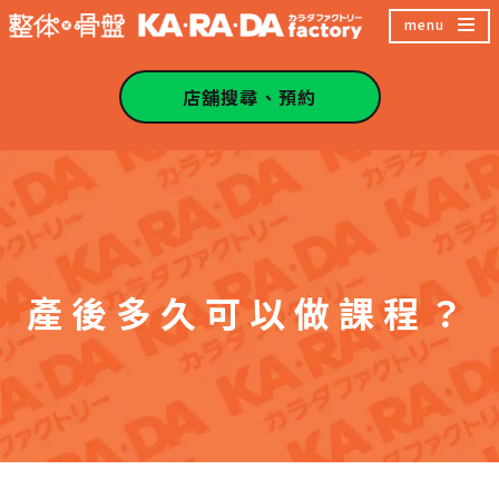
跳
menu
至
主
店舖搜尋、預約
內
容
區
產後多久可以做課程？