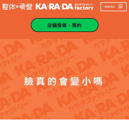
跳
menu
至
主
店舖搜尋、預約
內
容
區
臉真的會變小嗎