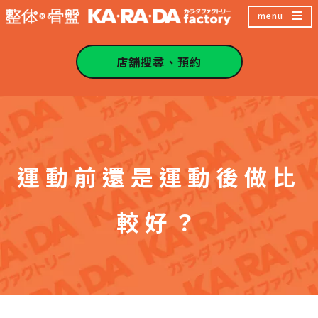
跳
menu
至
主
店舖搜尋、預約
內
容
區
運動前還是運動後做比
較好？