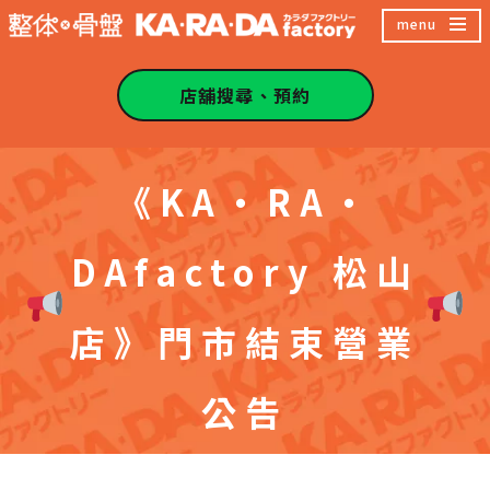
跳
menu
至
主
店舖搜尋、預約
內
容
《KA・RA・
區
DAfactory 松山
店》門市結束營業
公告