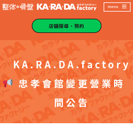
跳
menu
至
主
店舖搜尋、預約
內
容
區
KA.RA.DA.factory
忠孝會館變更營業時
間公告