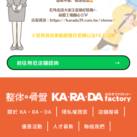
前往附近店舖諮詢
→
關於 KA·RA·DA
隱私權政策
店舖搜尋
優惠活動
人才募集
聯絡我們