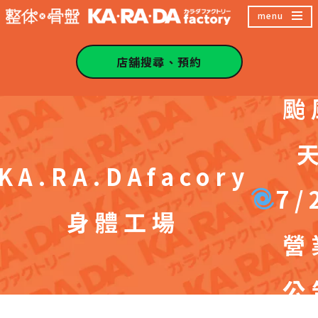
跳
menu
至
主
店舖搜尋、預約
內
颱
容
區
KA.RA.DAfacory
7/
身體工場
營
公