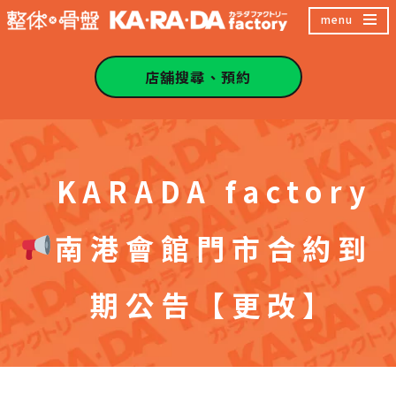
跳
menu
至
主
店舖搜尋、預約
內
容
區
KARADA factory
南港會館門市合約到
期公告【更改】