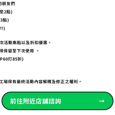
的朋友們
至2點)
3點)
!)
本次活動集點以及折扣優惠。
得保留至下次使用 。
P60打85折)
工場保有最終活動內容解釋及修正之權利。
前往附近店舖諮詢
→