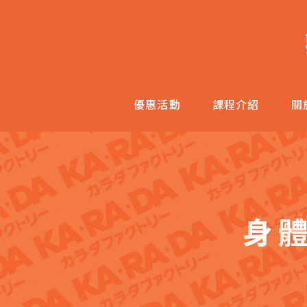
跳
至
主
內
容
優惠活動
課程介紹
關
區
身體