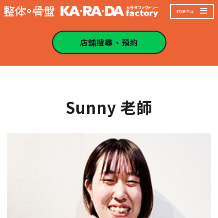
跳
menu
至
主
店舖搜尋、預約
內
容
區
Sunny 老師