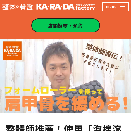
跳
menu
至
主
店舖搜尋、預約
內
容
區
整體師推薦！使用「泡棉滾