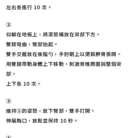
左右各進行 10 次。
②
仰躺在地板上，將滾筒橫放在背部下方。
雙膝彎曲，臀部抬起。
雙手交握放在後腦勺，手肘朝上以便肩胛骨張開。
用雙腿帶動身體上下移動，刺激脊椎周圍與整個背
部。
上下各 10 次。
③
維持②的姿勢，放下臀部，雙手打開。
伸展胸口，放鬆並保持 10 秒。
④