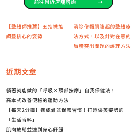
前往附近店舖諮詢
→
文
【整體師推薦】五指襪能
消除僧帽肌隆起的整體療
調整核心的姿勢
法方式，以及針對在意的
章
肩膀突出問題的護理方法
導
覽
近期文章
躺著就能做的「呼吸×頭部按摩」自我保健法！
高本式改善便秘的運動方法
【每天2分鐘】養成骨盆保養習慣！打造優美姿勢的
「生活香料」
肌肉放鬆並達到身心舒緩