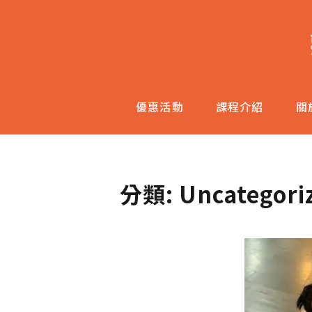
跳
至
主
內
容
優惠活動
課程介紹
關
區
分類:
Uncategori