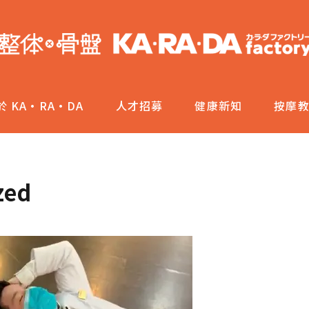
於 KA·RA·DA
人才招募
健康新知
按摩
zed