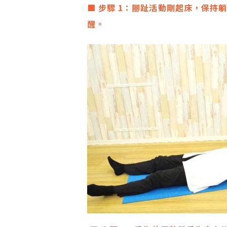
■ 步驟 1：腳趾活動剛起床，保
醒。