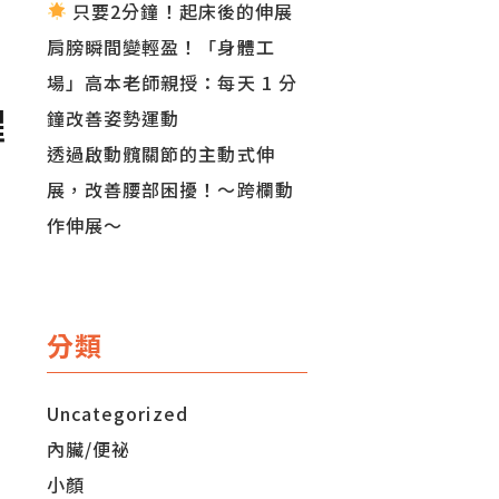
只要2分鐘！起床後的伸展
肩膀瞬間變輕盈！「身體工
場」高本老師親授：每天 1 分
醒
鐘改善姿勢運動
透過啟動髖關節的主動式伸
展，改善腰部困擾！～跨欄動
作伸展～
分類
Uncategorized
內臟/便祕
小顏