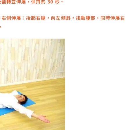
翻轉並伸展，保持約 30 秒。
頭。右側伸展：抬起右腿，向左傾斜，扭動腰部，同時伸展右
。