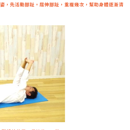
持躺姿，先活動腳趾。屈伸腳趾，重複幾次，幫助身體逐漸清