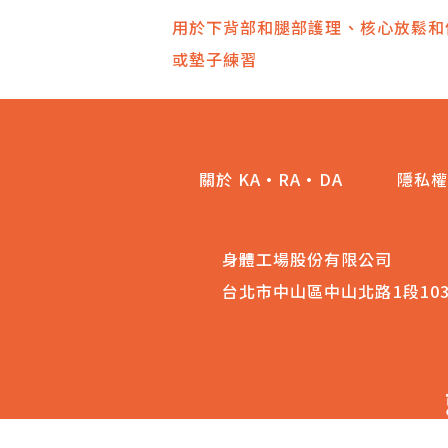
文
用於下背部和腿部護理、核心放鬆和
或墊子練習
章
導
覽
關於 KA·RA·DA
隱私權
身體工場股份有限公司
台北市中山區中山北路1段10