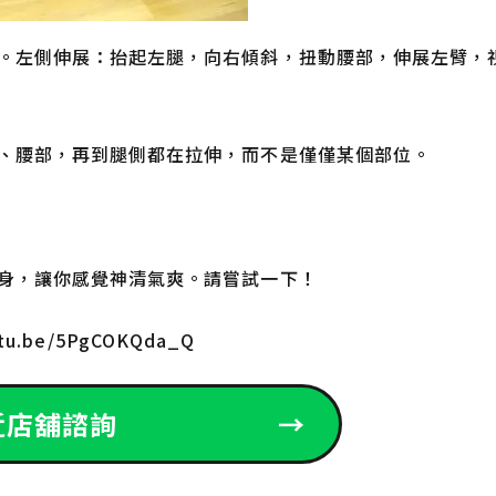
。左側伸展：抬起左腿，向右傾斜，扭動腰部，伸展左臂，
、腰部，再到腿側都在拉伸，而不是僅僅某個部位。
身，讓你感覺神清氣爽。請嘗試一下！
u.be/5PgCOKQda_Q
近店舖諮詢
→