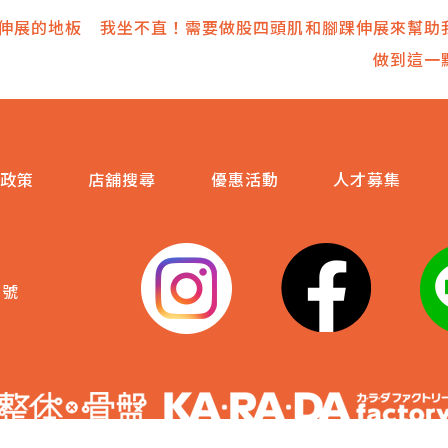
伸展的地板
我坐不直！需要做股四頭肌和腳踝伸展來幫助
做到這一
政策
店舖搜尋
優惠活動
人才募集
3號