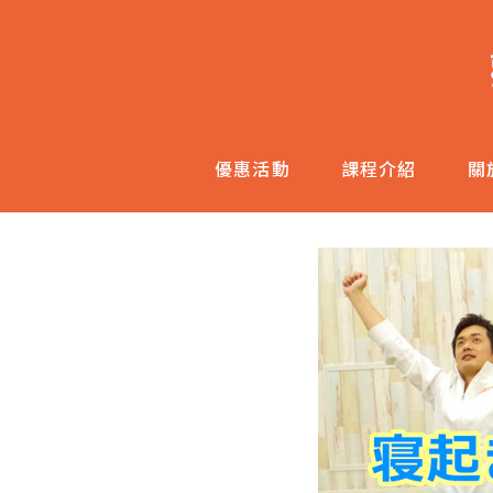
跳
至
主
內
容
優惠活動
課程介紹
關
區