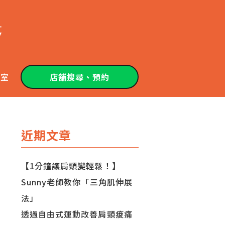
教室
店舖搜尋、預約
近期文章
【1分鐘讓肩頸變輕鬆！】
Sunny老師教你「三角肌伸展
法」
透過自由式運動改善肩頸痠痛