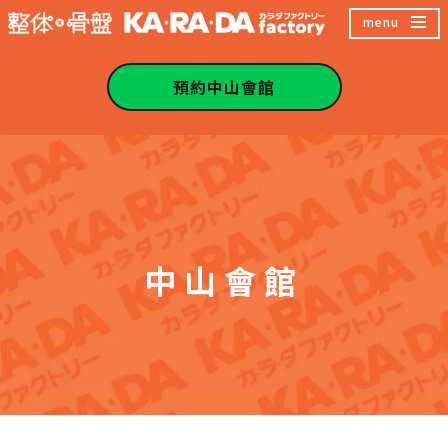
跳
menu
至
主
預約中山會館
內
容
區
中山會館