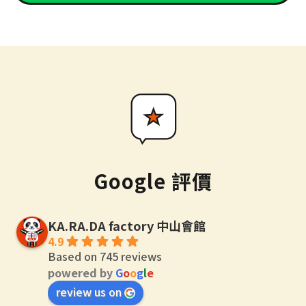
Google 評價
KA.RA.DA factory 中山會館
4.9
Based on 745 reviews
powered by
G
o
o
g
l
e
review us on