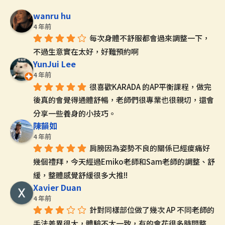
wanru hu
4 年前
每次身體不舒服都會過來調整一下，
不過生意實在太好，好難預約啊
YunJui Lee
4 年前
很喜歡KARADA 的AP平衡課程，做完
後真的會覺得通體舒暢，老師們很專業也很親切，還會
分享一些養身的小技巧。
陳韻如
4 年前
肩膀因為姿勢不良的關係已經痠痛好
幾個禮拜，今天經過Emiko老師和Sam老師的調整、舒
緩，整體感覺舒緩很多大推!!
Xavier Duan
4 年前
針對同樣部位做了幾次 AP 不同老師的
手法差異很大，體驗不太一致，有的會花很多時間整