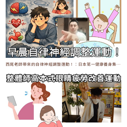
西尾老師帶來的自律神經調整運動！：日本第一健康養身集團 ，在日本有約 350間分館 #運動伸展 #按摩 #體操 #腳底按摩 #運動