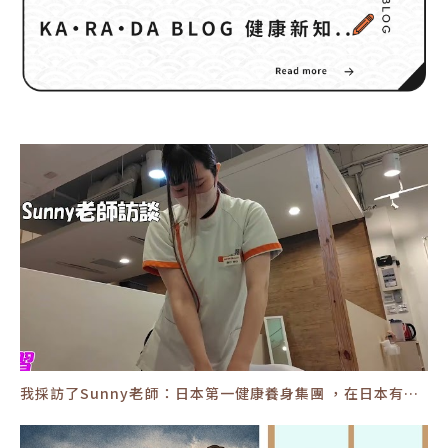
我採訪了Sunny老師：日本第一健康養身集團 ，在日本有約 350間分館 #運動伸展 #按摩 #體操 #腳底按摩 #運動