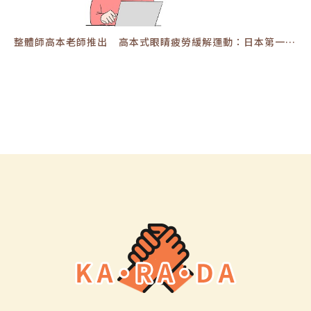
整體師高本老師推出 高本式眼睛疲勞緩解運動：日本第一健康養身集團 ，在日本有約 350間分館 #運動伸展 #按摩 #體操 #腳底按摩 #運動