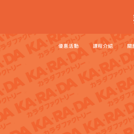
跳
至
主
內
容
優惠活動
課程介紹
關
區