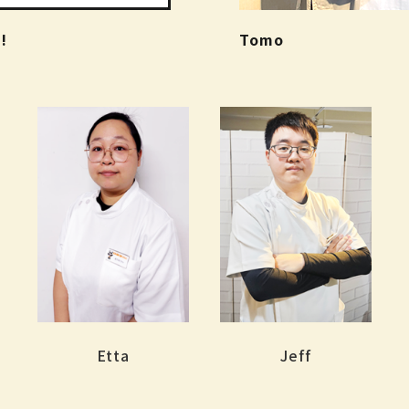
!
Tomo
Etta
Jeff