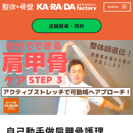
跳
menu
至
主
店舖搜尋、預約
內
容
區
自己動手做肩胛骨護理