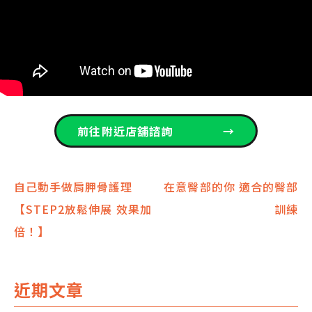
前往附近店舖諮詢
→
文
自己動手做肩胛骨護理
在意臀部的你 適合的臀部
【STEP2放鬆伸展 效果加
訓練
章
倍！】
導
覽
近期文章