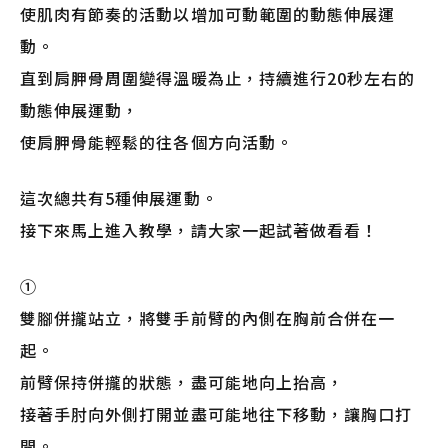
使肌肉有節奏的活動以增加可動範圍的動態伸展運
動。
直到肩胛骨周圍變得溫暖為止，持續進行20秒左右的
動態伸展運動，
使肩胛骨能輕鬆的往各個方向活動。
這次總共有5種伸展運動。
接下來馬上進入教學，請大家一起試著做看看！
①
雙腳併攏站立，將雙手前臂的內側在胸前合併在一
起。
前臂保持併攏的狀態，盡可能地向上抬高，
接著手肘向外側打開並盡可能地往下移動，讓胸口打
開。