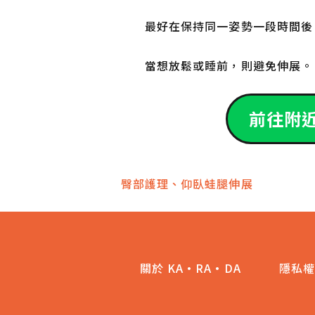
最好在保持同一姿勢一段時間後、
當想放鬆或睡前，則避免伸展。
前往附
文
臀部護理、仰臥蛙腿伸展
章
導
關於 KA·RA·DA
隱私權
覽