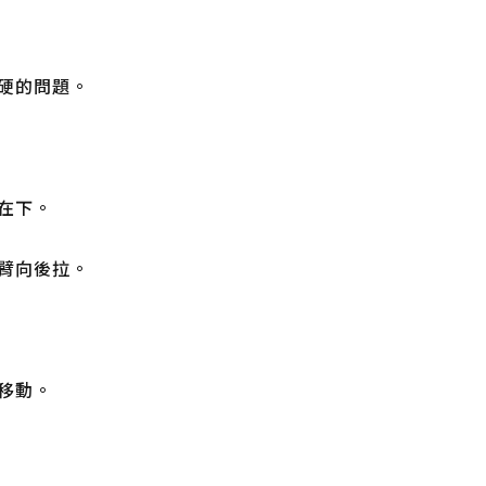
硬的問題。
在下。
臂向後拉。
移動。