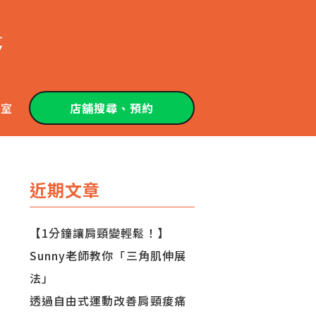
教室
店舖搜尋、預約
近期文章
【1分鐘讓肩頸變輕鬆！】
Sunny老師教你「三角肌伸展
法」
透過自由式運動改善肩頸痠痛