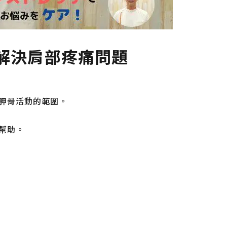
解決肩部疼痛問題
胛骨活動的範圍。
幫助。