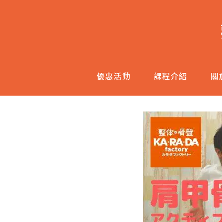
跳
至
主
內
容
優惠活動
課程介紹
關
區