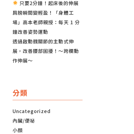
只要2分鐘！起床後的伸展
肩膀瞬間變輕盈！「身體工
場」高本老師親授：每天 1 分
鐘改善姿勢運動
透過啟動髖關節的主動式伸
展，改善腰部困擾！～跨欄動
作伸展～
分類
Uncategorized
內臟/便祕
小顏