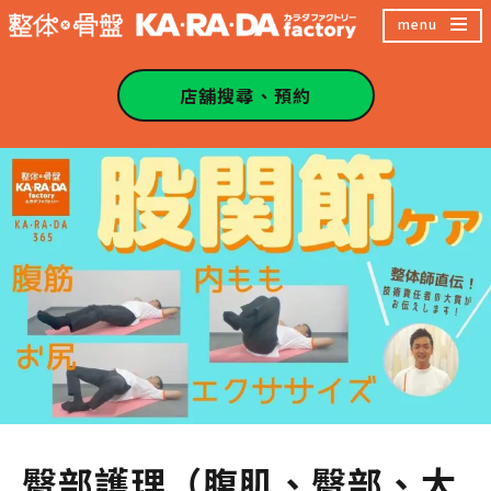
跳
menu
至
主
店舖搜尋、預約
內
容
區
臀部護理（腹肌、臀部、大