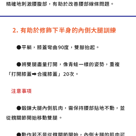
精確地刺激腰腹部，有助於改善腰部線條問題。
2. 有助於修飾下半身的內側大腿訓練
●平躺，膝蓋彎曲90度，雙腳抬起。
●將雙腿盡量打開，像青蛙一樣的姿勢，重複
「打開膝蓋➡合攏膝蓋」20次。
注意事項
●鍛鍊大腿內側肌肉，需保持腰部貼地不動，並
從髖關節開始移動雙腿。
●動作若不是從髖關節開始，內側大腿的肌肉可