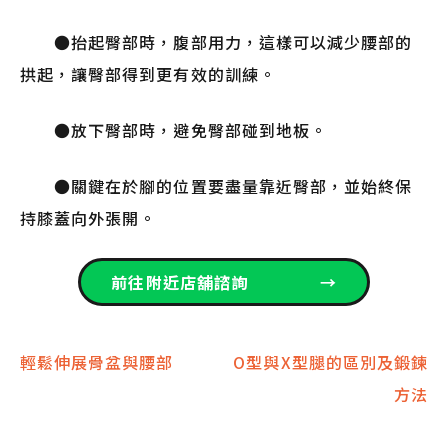
●抬起臀部時，腹部用力，這樣可以減少腰部的
拱起，讓臀部得到更有效的訓練。
●放下臀部時，避免臀部碰到地板。
●關鍵在於腳的位置要盡量靠近臀部，並始終保
持膝蓋向外張開。
前往附近店舖諮詢
→
文
輕鬆伸展骨盆與腰部
O型與X型腿的區別及鍛鍊
方法
章