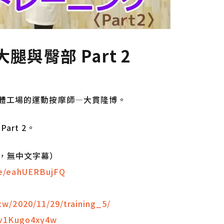
與臀部 Part 2
ry 身體工場的運動按摩師—大貫隆博。
rt 2。
，無中文字幕）
be/eahUERBujFQ
tw/2020/11/29/training_5/
/v1Kugo4xy4w