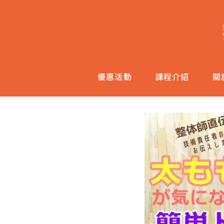
跳
至
主
內
容
優惠活動
課程介紹
關
區