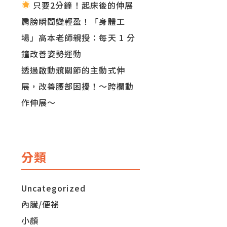
只要2分鐘！起床後的伸展
肩膀瞬間變輕盈！「身體工
場」高本老師親授：每天 1 分
鐘改善姿勢運動
透過啟動髖關節的主動式伸
展，改善腰部困擾！～跨欄動
作伸展～
分類
Uncategorized
內臟/便祕
小顏