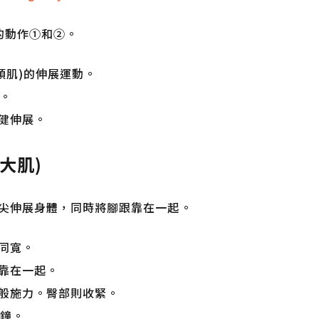
中的動作①和②。
頭肌)的伸展運動。
)。
健伸展。
大肌)
尖伸展身體，同時將腳跟靠在一起。
同寬。
靠在一起。
般施力。臀部則收緊。
秒鐘。