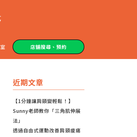
教室
店舖搜尋、預約
近期文章
【1分鐘讓肩頸變輕鬆！】
Sunny老師教你「三角肌伸展
法」
透過自由式運動改善肩頸痠痛