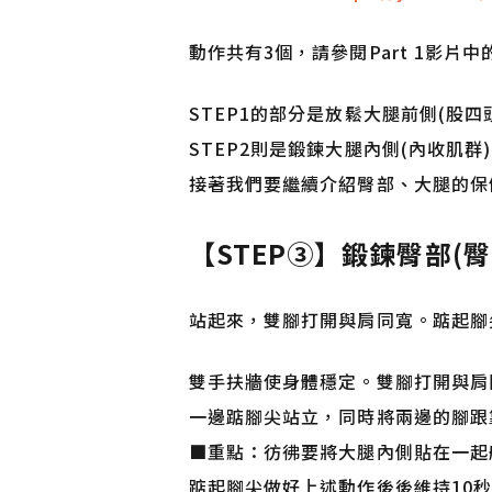
動作共有3個，請參閱Part 1影片
STEP1的部分是放鬆大腿前側(股四
STEP2則是鍛鍊大腿內側(內收肌群
接著我們要繼續介紹臀部、大腿的保
【STEP③】鍛鍊臀部(臀
站起來，雙腳打開與肩同寬。踮起腳
雙手扶牆使身體穩定。雙腳打開與肩
一邊踮腳尖站立，同時將兩邊的腳跟
■重點：彷彿要將大腿內側貼在一起
踮起腳尖做好上述動作後後維持10