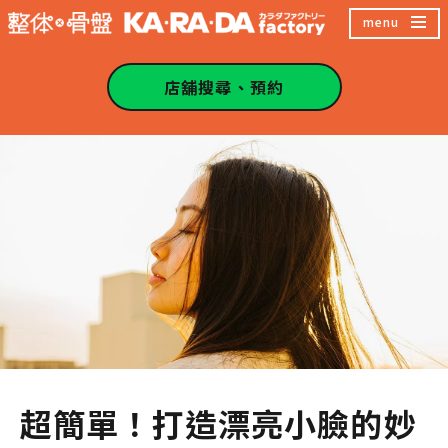
跳
menu
至
主
店舖搜尋、預約
內
容
區
超簡單！打造漂亮小臉的妙