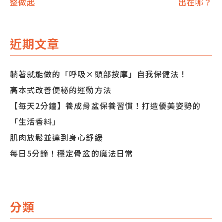
整做起
出在哪？
章
導
近期文章
覽
躺著就能做的「呼吸×頭部按摩」自我保健法！
高本式改善便秘的運動方法
【每天2分鐘】養成骨盆保養習慣！打造優美姿勢的
「生活香料」
肌肉放鬆並達到身心舒緩
每日5分鐘！穩定骨盆的魔法日常
分類