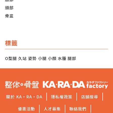
頭部
骨盆
標籤
O型腿
久站
姿勢
小腿
小顏
水腫
腿部
關於 KA·RA·DA
隱私權政策
店舖搜尋
優惠活動
人才募集
聯絡我們