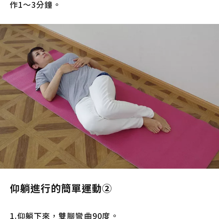
作1～3分鐘。
仰躺進行的簡單運動②
1.仰躺下來，雙腳彎曲90度。