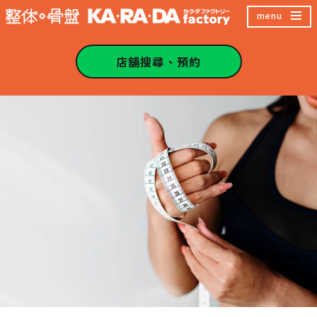
跳
menu
至
主
店舖搜尋、預約
內
容
區