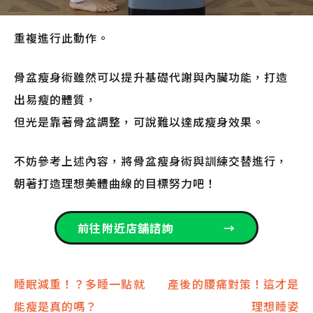
重複進行此動作。
骨盆瘦身術雖然可以提升基礎代謝與內臟功能，打造
出易瘦的體質，
但光是靠著骨盆調整，可說難以達成瘦身效果。
不妨參考上述內容，將骨盆瘦身術與訓練交替進行，
朝著打造理想美體曲線的目標努力吧！
前往附近店舖諮詢
→
文
睡眠減重！？多睡一點就
產後的腰痛對策！這才是
能瘦是真的嗎？
理想睡姿
章