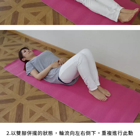
2.以雙腳併攏的狀態，輪流向左右倒下。重複進行此動