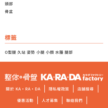
頭部
骨盆
標籤
O型腿
久站
姿勢
小腿
小顏
水腫
腿部
關於 KA·RA·DA
隱私權政策
店舖搜尋
優惠活動
人才募集
聯絡我們