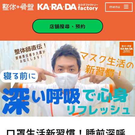
跳
menu
至
主
店舖搜尋、預約
內
容
區
口罩生活新習慣！睡前深呼