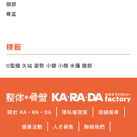
頭部
骨盆
標籤
O型腿
久站
姿勢
小腿
小顏
水腫
腿部
關於 KA·RA·DA
隱私權政策
店舖搜尋
優惠活動
人才募集
聯絡我們