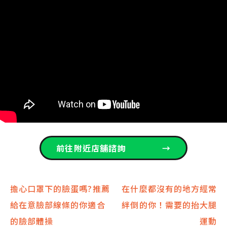
前往附近店舖諮詢
→
文
擔心口罩下的臉蛋嗎?推薦
在什麼都沒有的地方經常
給在意臉部線條的你適合
絆倒的你！需要的抬大腿
章
的臉部體操
運動