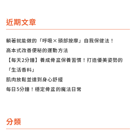
導
覽
近期文章
躺著就能做的「呼吸×頭部按摩」自我保健法！
高本式改善便秘的運動方法
【每天2分鐘】養成骨盆保養習慣！打造優美姿勢的
「生活香料」
肌肉放鬆並達到身心舒緩
每日5分鐘！穩定骨盆的魔法日常
分類