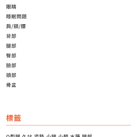
眼睛
睡眠問題
肩/頸/腰
背部
腿部
臀部
臉部
頭部
骨盆
標籤
O型腿
久站
姿勢
小腿
小顏
水腫
腿部