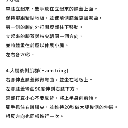
單膝立起來，雙手放在立起來的膝蓋上面。
保持腳跟緊貼地板，並使前側膝蓋更加彎曲，
另一側的腳向外打開腰部往下移動。
立起來的膝蓋與指尖朝同一個方向，
並將體重往前壓以伸展小腿。
左右各20秒。
4.大腿後側肌群(Hamstring)
右腳伸直膝蓋微微彎曲，並坐在地板上。
左腳膝蓋彎曲90度伸到右膝下方。
背部打直小心不要駝背，將上半身向前傾。
雙手抓住右腳腳尖，並維持20秒做大腿後側的伸展。
相反方向也同樣進行一次。