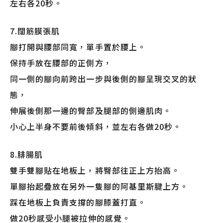
左右各20秒。
7.闊筋膜張肌
腳打開與腰部同寬，單手置於腰上。
保持手放在腰部的正側方，
同一側的腳向前跨出一步與後側的腳呈現交叉的狀
態，
伸展後側那一邊的臀部及腿部的側邊肌肉。
小心上半身不要前後傾斜，並左右各做20秒。
8.腓腸肌
雙手雙腳貼在地板上，將臀部往正上方抬高。
單腳抬起疊放在另外一隻腳的阿基里斯腱上方。
踩在地板上負責支撐的腳膝蓋打直。
做20秒感受小腿被拉伸的感覺。