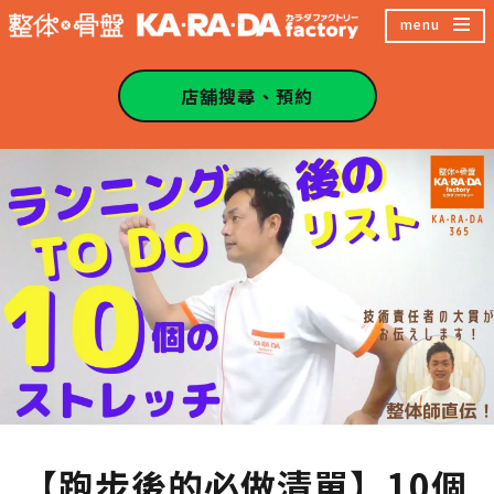
跳
menu
至
主
店舖搜尋、預約
內
容
區
【跑步後的必做清單】10個