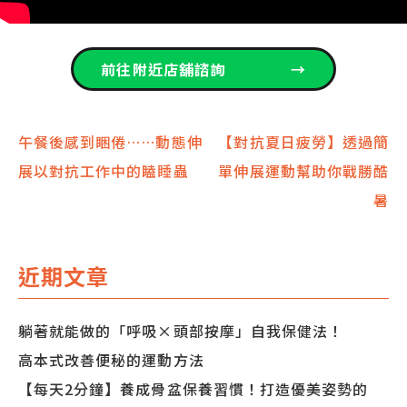
前往附近店舖諮詢
→
文
午餐後感到睏倦……動態伸
【對抗夏日疲勞】透過簡
展以對抗工作中的瞌睡蟲
單伸展運動幫助你戰勝酷
章
暑
導
覽
近期文章
躺著就能做的「呼吸×頭部按摩」自我保健法！
高本式改善便秘的運動方法
【每天2分鐘】養成骨盆保養習慣！打造優美姿勢的