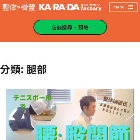
跳
menu
至
主
店舖搜尋、預約
內
容
區
分類:
腿部