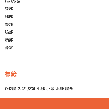
肩/頸/腰
背部
腿部
臀部
臉部
頭部
骨盆
標籤
O型腿
久站
姿勢
小腿
小顏
水腫
腿部