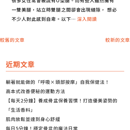
很多女性常會被說有O型腿。而有些人雖然擁有
一雙美腿，站立時雙腿之間卻會出現縫隙， 想必
不少人對此感到自卑。以下…
深入閱讀
文
較舊的文章
較新的文章
章
近期文章
導
躺著就能做的「呼吸×頭部按摩」自我保健法！
覽
高本式改善便秘的運動方法
【每天2分鐘】養成骨盆保養習慣！打造優美姿勢的
「生活香料」
肌肉放鬆並達到身心舒緩
每日5分鐘！穩定骨盆的魔法日常